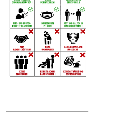
FRISEURE AUS LEIDENSCHAFT
Wir verhelfen -mit Schere, Kamm und Farbe-
Menschen zu mehr Selbstvertrauen und
selbstsicherem Auftreten.