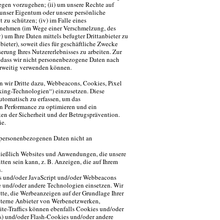
egen vorzugehen; (ii) um unsere Rechte auf
 unser Eigentum oder unsere persönliche
t zu schützen; (iv) im Falle eines
rnehmen (im Wege einer Verschmelzung, des
) um Ihre Daten mittels befugter Drittanbieter zu
bieter), soweit dies für geschäftliche Zwecke
erung Ihres Nutzererlebnisses zu arbeiten. Zur
 dass wir nicht personenbezogene Daten nach
erweitig verwenden können.
en wir Dritte dazu, Webbeacons, Cookies, Pixel
king-Technologien“) einzusetzen. Diese
utomatisch zu erfassen, um das
en Performance zu optimieren und ein
en der Sicherheit und der Betrugsprävention.
ie.
 personenbezogenen Daten nicht an
hließlich Websites und Anwendungen, die unsere
tten sein kann, z. B. Anzeigen, die auf Ihrem
.
es und/oder JavaScript und/oder Webbeacons
e und/oder andere Technologien einsetzen. Wir
itte, die Werbeanzeigen auf der Grundlage Ihrer
xterne Anbieter von Werbenetzwerken,
te-Traffics können ebenfalls Cookies und/oder
s) und/oder Flash-Cookies und/oder andere