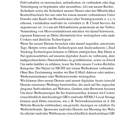
Fehlverhalten zu untersuchen, aufzudecken, zu verhindern oder dag
Verteidigung zu begründen oder auszuüben; (iii) um unsere Rechte,
Sicherheit sowie die Sicherheit unserer Nutzer oder der Öffentlichkei
Kontrollwechsels bei uns oder bei einem unserer verbundenen Unte
Erwerbs oder Kaufs (im Wesentlichen) aller Vermögenswerte u. a.); (v
erfassen, vorzuhalten und/oder zu verwalten (z. B. Cloud-Service-An
angemessen ist; (vi) um mit Drittanbietern gemeinsam an der Verbess
Vermeidung von Missverständnissen möchten wir darauf hinweisen,
eigenem Ermessen an Dritte übermitteln bzw. weitergeben oder and
Cookies und ähnliche Technologien
Wenn Sie unsere Dienste besuchen oder darauf zugreifen, autorisier
Tags, Skripte sowie andere Technologien und Analysedienste („Trac
Tracking-Technologien können es Dritten ermöglichen, Ihre Daten a
Navigationserlebnis auf unseren digitalen Assets zu verbessern, der
maßgeschneidertes Nutzererlebnis zu gewährleisten, sowie zu Zweck
Um mehr darüber zu erfahren, lesen Sie bitte unsere Cookie-Richtlin
Kategorie: Der Nutzer ist NICHT mit einem Werbedienst verbunden
Ohne Ihre Zustimmung werden wir Ihre E-Mail-Adresse oder andere
Werbeunternehmen oder Werbenetzwerke weitergeben.
Wir können über unsere Dienste und unsere digitalen Assets (einsc
Dienste einsetzen) Werbung bereitstellen, die auch auf Sie zugeschni
jüngsten Surfverhalten auf Websites, Geräten oder Browsern basieren
Um diese Werbeanzeigen für Sie bereitzustellen, können wir Cooki
(einschließlich durchsichtiger GIFs) und/oder HTML5 Local Storag
können auch Dritte einsetzen, wie z. B. Netzwerkinserenten (d. h. Dr
Website-Besuche einblenden), um gezielte Anzeigen zu schalten. E
Werbetreibende, Sponsoren und/oder Dienste zur Messung des Websi
JavaScript und/oder Webbeacons (einschließlich durchsichtiger GIF