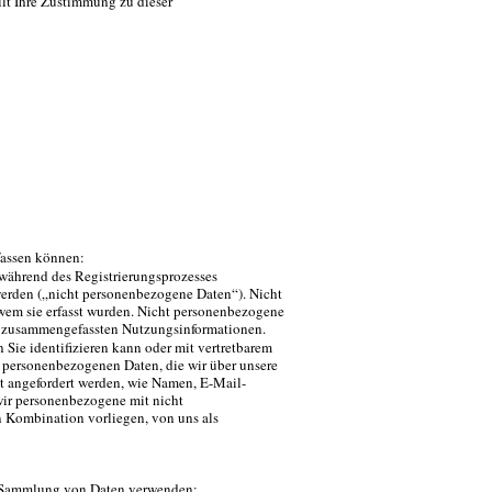
llt Ihre Zustimmung zu dieser
fassen können:
ie während des Registrierungsprozesses
werden („nicht personenbezogene Daten“). Nicht
wem sie erfasst wurden. Nicht personenbezogene
nd zusammengefassten Nutzungsinformationen.
an Sie identifizieren kann oder mit vertretbarem
 personenbezogenen Daten, die wir über unsere
it angefordert werden, wie Namen, E-Mail-
ir personenbezogene mit nicht
n Kombination vorliegen, von uns als
ur Sammlung von Daten verwenden: