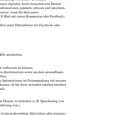
unsere digitalen Assets besuchen und Dienste
nformationen sammeln, erfassen und speichern.
lsweise, wenn Sie über einen
e E-Mail mit einem Kommentar oder Feedback).
 über einen Drittanbieter wie Facebook oder
ilfe anzubieten;
n verbessern zu können;
ien durchzusetzen sowie um dem anwendbaren
chen;
ige Informationen im Zusammenhang mit unseren
heiden, ob Sie diese weiterhin erhalten möchten.
ils.
re Dienste zu betreiben (z. B. Speicherung von
stützung usw.).
i) um rechtswidrige Aktivitäten oder sonstiges