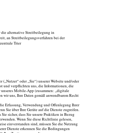
ie alternative Streitbeilegung in
eit, an Streitbeilegungsverfahren bei der
entrale Trier
er („Nutzer“ oder „Sie“) unserer Website und/oder
t und verpflichten uns, die Informationen, die
r unseres Mobile-App (zusammen: „digitale
hten wir uns, Ihre Daten gemäß anwendbarem Recht
f die Erfassung, Verwendung und Offenlegung Ihrer
nn Sie über Ihre Geräte auf die Dienste zugreifen.
n Sie sicher, dass Sie unsere Praktiken in Bezug
verwenden. Wenn Sie diese Richtlinie gelesen,
eise einverstanden sind, müssen Sie die Nutzung
nserer Dienste erkennen Sie die Bedingungen