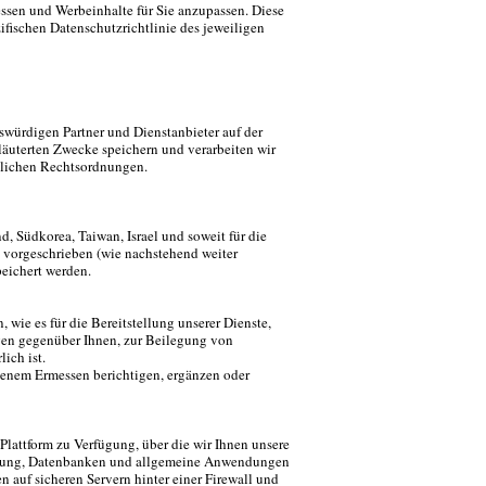
sen und Werbeinhalte für Sie anzupassen. Diese
ifischen Datenschutzrichtlinie des jeweiligen
swürdigen Partner und Dienstanbieter auf der
rläuterten Zwecke speichern und verarbeiten wir
edlichen Rechtsordnungen.
, Südkorea, Taiwan, Israel und soweit für die
 vorgeschrieben (wie nachstehend weiter
peichert werden.
, wie es für die Bereitstellung unserer Dienste,
ngen gegenüber Ihnen, zur Beilegung von
ich ist.
genem Ermessen berichtigen, ergänzen oder
-Plattform zu Verfügung, über die wir Ihnen unsere
herung, Datenbanken und allgemeine Anwendungen
n auf sicheren Servern hinter einer Firewall und