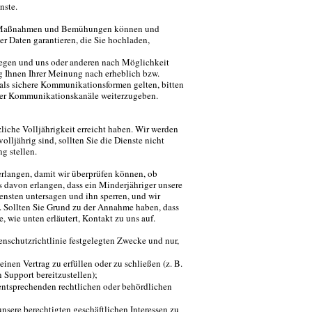
nste.
en Maßnahmen und Bemühungen können und
er Daten garantieren, die Sie hochladen,
ulegen und uns oder anderen nach Möglichkeit
g Ihnen Ihrer Meinung nach erheblich bzw.
als sichere Kommunikationsformen gelten, bitten
eser Kommunikationskanäle weiterzugeben.
zliche Volljährigkeit erreicht haben. Wir werden
lljährig sind, sollten Sie die Dienste nicht
g stellen.
verlangen, damit wir überprüfen können, ob
s davon erlangen, dass ein Minderjähriger unsere
ensten untersagen und ihn sperren, und wir
. Sollten Sie Grund zu der Annahme haben, dass
, wie unten erläutert, Kontakt zu uns auf.
nschutzrichtlinie festgelegten Zwecke und nur,
inen Vertrag zu erfüllen oder zu schließen (z. B.
 Support bereitzustellen);
ntsprechenden rechtlichen oder behördlichen
sere berechtigten geschäftlichen Interessen zu