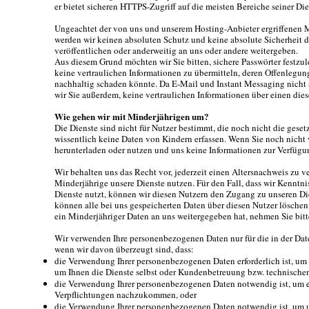
er bietet sicheren HTTPS-Zugriff auf die meisten Bereiche seiner Die
Ungeachtet der von uns und unserem Hosting-Anbieter ergriffen
werden wir keinen absoluten Schutz und keine absolute Sicherheit d
veröffentlichen oder anderweitig an uns oder andere weitergeben.
Aus diesem Grund möchten wir Sie bitten, sichere Passwörter festz
keine vertraulichen Informationen zu übermitteln, deren Offenlegun
nachhaltig schaden könnte. Da E-Mail und Instant Messaging nicht 
wir Sie außerdem, keine vertraulichen Informationen über einen di
Wie gehen wir mit Minderjährigen um?
Die Dienste sind nicht für Nutzer bestimmt, die noch nicht die geset
wissentlich keine Daten von Kindern erfassen. Wenn Sie noch nicht vo
herunterladen oder nutzen und uns keine Informationen zur Verfügun
Wir behalten uns das Recht vor, jederzeit einen Altersnachweis zu 
Minderjährige unsere Dienste nutzen. Für den Fall, dass wir Kenntni
Dienste nutzt, können wir diesen Nutzern den Zugang zu unseren Di
können alle bei uns gespeicherten Daten über diesen Nutzer löschen
ein Minderjähriger Daten an uns weitergegeben hat, nehmen Sie bitte
Wir verwenden Ihre personenbezogenen Daten nur für die in der Date
wenn wir davon überzeugt sind, dass:
die Verwendung Ihrer personenbezogenen Daten erforderlich ist, um e
um Ihnen die Dienste selbst oder Kundenbetreuung bzw. technischen
die Verwendung Ihrer personenbezogenen Daten notwendig ist, um e
Verpflichtungen nachzukommen, oder
die Verwendung Ihrer personenbezogenen Daten notwendig ist, um un