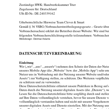
Zuständige HWK: Handwerkskammer Trier
Zugelassen für: Deutschland
USt-ID-Nr.: DE-240339162
Urheberrechtliche Hinweise Team Clever & Smart
Gemäß § 36 VSBG (Verbraucherstreitbeilegungsgesetz – Gesetz über d
Verbrauchersachen) erklärt der Betreiber dieser Website: Wir sind ber
folgenden Verbraucherschlichtungsstelle teilzunehmen: Verbraucherz
Webdesign: Dietmar Adams
DATENSCHUTZVEREINBARUNG
Einleitung
Wir („wir“, „uns“, „unser/e“) nehmen den Schutz der Daten der Nutz
unseres Mobile-App (die „Website“ bzw. der „Mobile-App“) sehr erns
Nutzer uns in Verbindung mit der Nutzung unserer Website und/ode
Assets“) zur Verfügung stellen, zu schützen. Des Weiteren verpflic
zu schützen und zu verwenden.
Diese Datenschutzrichtlinie erläutert unsere Praktiken in Bezug au
Daten durch die Nutzung unserer digitalen Assets (die „Dienste“), we
Lesen Sie die Datenschutzrichtlinie bitte sorgfältig durch und stelle
auf Ihre Daten vollumfänglich verstehen, bevor Sie unsere Dienste 
vollumfänglich verstanden haben und nicht mit unserer Vorgehensw
unserer digitalen Assets und Dienste einstellen. Mit der Nutzung u