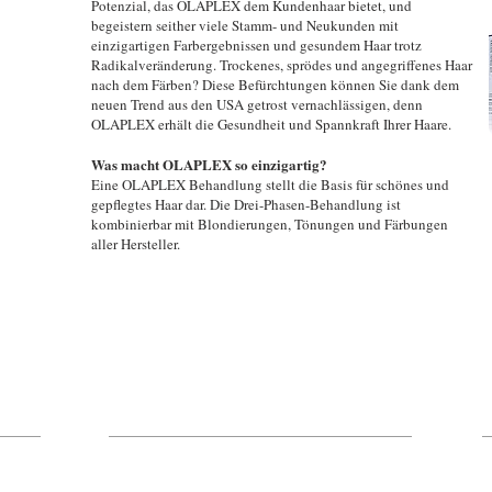
Potenzial, das OLAPLEX dem Kundenhaar bietet, und
begeistern seither viele Stamm- und Neukunden mit
einzigartigen Farbergebnissen und gesundem Haar trotz
Radikalveränderung. Trockenes, sprödes und angegriffenes Haar
nach dem Färben? Diese Befürchtungen können Sie dank dem
neuen Trend aus den USA getrost vernachlässigen, denn
OLAPLEX erhält die Gesundheit und Spannkraft Ihrer Haare.
Was macht OLAPLEX so einzigartig?
Eine OLAPLEX Behandlung stellt die Basis für schönes und
gepflegtes Haar dar. Die Drei-Phasen-Behandlung ist
kombinierbar mit Blondierungen, Tönungen und Färbungen
aller Hersteller.
TEAM CLEVER & SMART
-
54290
Trier
V
Stresemannstraße 5-9