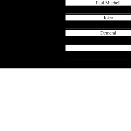
Paul Mitchell
Joico
Demeral
33333333