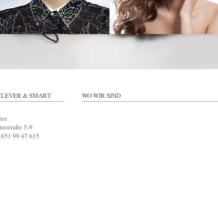
CLEVER & SMART
WO WIR SIND
ier
nnstraße 5-9
9 651 99 47 615